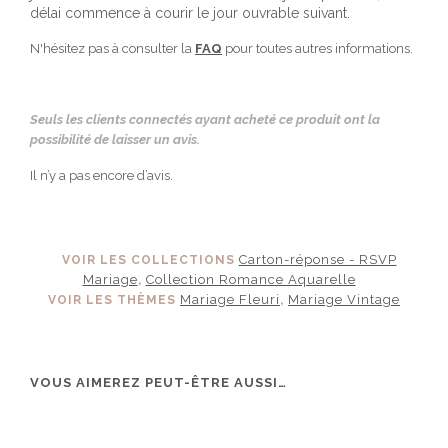
délai commence à courir le jour ouvrable suivant.
N'hésitez pas à consulter la
FAQ
pour toutes autres informations.
Seuls les clients connectés ayant acheté ce produit ont la
possibilité de laisser un avis.
Il n’y a pas encore d’avis.
Carton-réponse - RSVP
VOIR LES COLLECTIONS
Mariage
Collection Romance Aquarelle
,
Mariage Fleuri
Mariage Vintage
VOIR LES THÈMES
,
VOUS AIMEREZ PEUT-ÊTRE AUSSI…