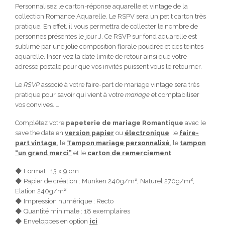
Personnalisez le carton-réponse aquarelle et vintage de la
collection Romance Aquarelle. Le RSPV sera un petit carton très
pratique. En effet, il vous permettra de collecter le nombre de
personnes présentes le jour J. Ce RSVP sur fond aquarelle est
sublimé par une jolie composition florale poudrée et des teintes
aquarelle. Inscrivez la date limite de retour ainsi que votre
adresse postale pour que vos invités puissent vous le retourner.
Le
RSVP
associé à votre faire-part de mariage vintage sera très
pratique pour savoir qui vient à votre
mariage
et comptabiliser
vos convives. …
Complétez votre
papeterie de mariage Romantique
avec
le
save the date en
version papier
ou
électronique
, le
faire-
part vintage
, le
Tampon mariage personnalisé
, le
tampon
“un grand merci”
et le
carton de remerciement
.
◆ Format : 13 x 9 cm
◆ Papier de création : Munken 240g/m², Naturel 270g/m²,
Elation 240g/m²
◆ Impression numérique : Recto
◆ Quantité minimale : 18 exemplaires
◆ Enveloppes en option
ici