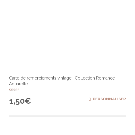
produ
Carte de remerciements vintage | Collection Romance
Aquarelle
Note
1,50
€
PERSONNALISER
5.00
sur 5