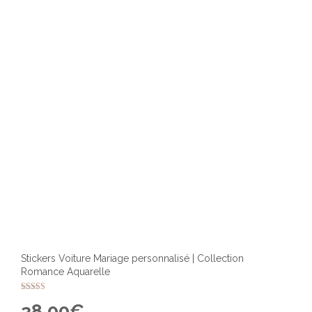
Stickers Voiture Mariage personnalisé | Collection
Romance Aquarelle
Note
28,00
€
4.00