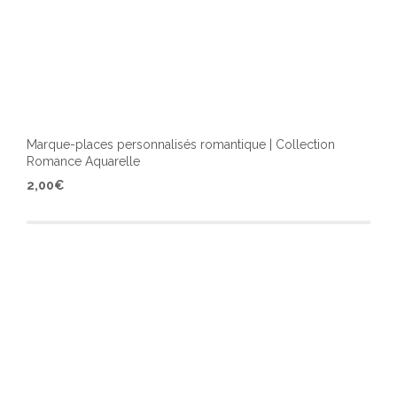
Marque-places personnalisés romantique | Collection
Romance Aquarelle
Ce
2,00
€
produ
a
plusi
varia
Les
optio
peuv
être
chois
sur
la
page
du