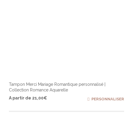
Tampon Merci Mariage Romantique personnalisé |
Collection Romance Aquarelle
Ce
A partir de
21,00
€
PERSONNALISER
produ
a
plusi
varia
Les
optio