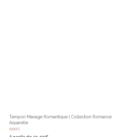
peuv
être
chois
sur
la
page
du
produ
Tampon Mariage Romantique | Collection Romance
Aquarelle
Note
Ce