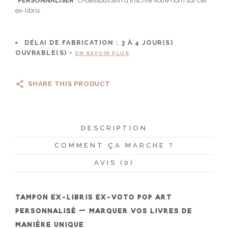
“
PERSONNALISER
” ci-dessous afin d’inscrire votre nom sur cet
ex-libris.
DÉLAI DE FABRICATION :
3 À 4
JOUR(S)
OUVRABLE(S) -
EN SAVOIR PLUS
SHARE THIS PRODUCT
DESCRIPTION
COMMENT ÇA MARCHE ?
AVIS (0)
TAMPON EX-LIBRIS EX-VOTO POP ART
PERSONNALISÉ – MARQUER VOS LIVRES DE
MANIÈRE UNIQUE