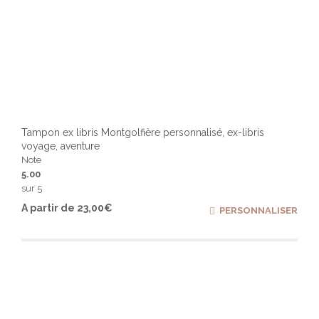
Tampon ex libris Montgolfière personnalisé, ex-libris
voyage, aventure
Note
5.00
sur 5
Ce
A partir de
23,00
€
PERSONNALISER
produ
a
plusi
varia
Les
optio
peuv
être