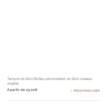
sur
la
page
du
produ
Tampon ex libris Birdies personnalisé, ex-libris oiseaux
original
Ce
A partir de
23,00
€
PERSONNALISER
produ
a
plusi
varia