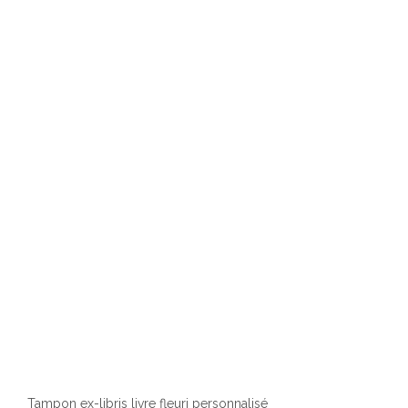
varia
Les
optio
peuv
être
chois
sur
la
page
du
produ
Tampon ex-libris livre fleuri personnalisé