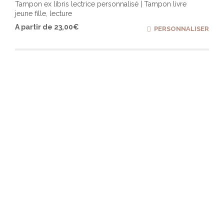
Tampon ex libris lectrice personnalisé | Tampon livre
jeune fille, lecture
Ce
A partir de
23,00
€
PERSONNALISER
produ
a
plusi
varia
Les
optio
peuv
être
chois
sur
la
page
du
produ