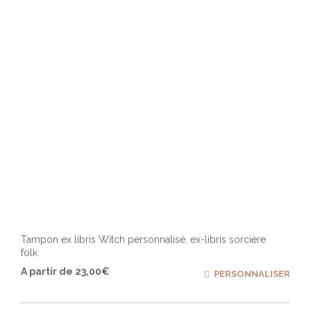
chois
sur
la
page
du
produ
Tampon ex libris Witch personnalisé, ex-libris sorcière
folk
Ce
A partir de
23,00
€
PERSONNALISER
produ
a
plusi