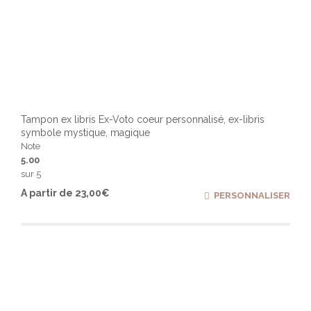
Tampon ex libris Ex-Voto coeur personnalisé, ex-libris
symbole mystique, magique
Note
5.00
sur 5
Ce
A partir de
23,00
€
PERSONNALISER
produ
a
plusi
varia
Les
optio
peuv
être
chois