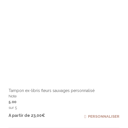
la
page
du
produ
Tampon ex-libris fleurs sauvages personnalisé
Note
5.00
sur 5
Ce
A partir de
23,00
€
PERSONNALISER
produ
a