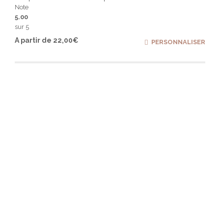
Note
5.00
sur 5
Ce
A partir de
22,00
€
PERSONNALISER
produ
a
plusi
varia
Les
optio
peuv
être
chois
sur
la
page
du
produ