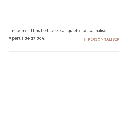
Tampon ex-libris herbier et calligraphie personnalisé
Ce
A partir de
23,00
€
PERSONNALISER
produ
a
plusi
varia
Les
optio
peuv
être
chois
sur
la
page
du
produ