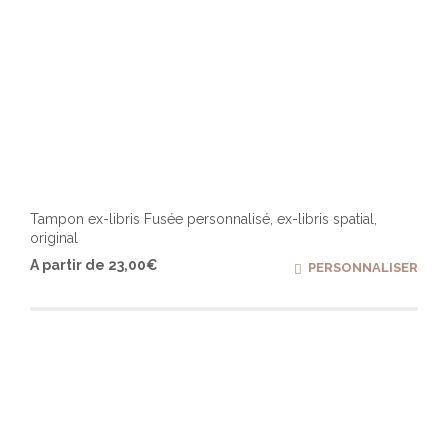
Tampon ex-libris Fusée personnalisé, ex-libris spatial,
original
Ce
A partir de
23,00
€
PERSONNALISER
produ
a
plusi
varia
Les
optio
peuv
être
chois
sur