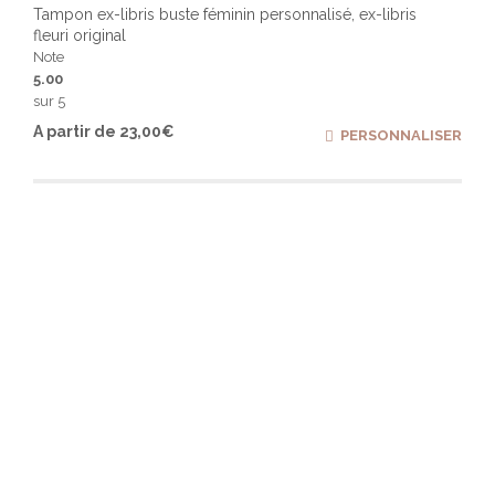
Tampon ex-libris buste féminin personnalisé, ex-libris
fleuri original
Note
5.00
sur 5
Ce
A partir de
23,00
€
PERSONNALISER
produ
a
plusi
varia
Les
optio
peuv
être
chois
sur
la
page
du
produ