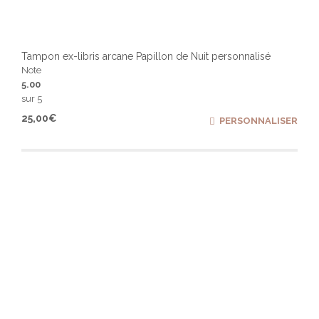
Tampon ex-libris arcane Papillon de Nuit personnalisé
Note
5.00
sur 5
Ce
25,00
€
PERSONNALISER
produ
a
plusi
varia
Les
optio
peuv
être
chois
sur
la
page
du
produ