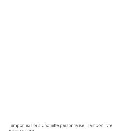
Les
optio
peuv
être
chois
sur
la
page
du
produ
Tampon ex libris Chouette personnalisé | Tampon livre
oiseau nature