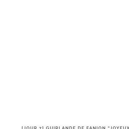
[JOUR 7] GUIRLANDE DE FANION “JOYEU