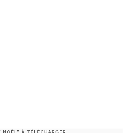
X NOËL” À TÉLÉCHARGER