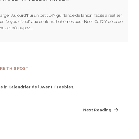
rger Aujourd'hui un petit DIY guirlande de fanion, facile à réaliser.
nion "Joyeux Noël" aux couleurs bohèmes pour Noël. Ce DIY déco de
mez et découpez...
RE THIS POST
te
in
Calendrier de l'Avent
,
Freebies
.
Next Reading