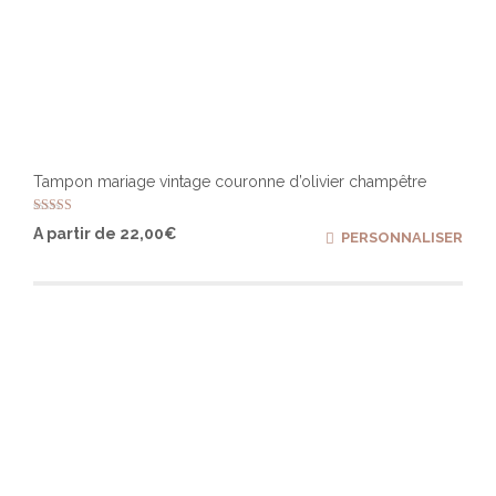
Tampon mariage vintage couronne d’olivier champêtre
Note
Ce
A partir de
22,00
€
PERSONNALISER
4.84
produ
sur 5
a
plusi
varia
Les
optio
peuv
être
chois
sur
la
page
du