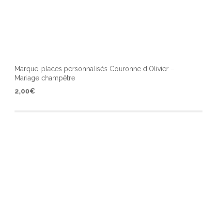
Marque-places personnalisés Couronne d’Olivier –
Mariage champêtre
Ce
2,00
€
produ
a
plusi
varia
Les
optio
peuv
être
chois
sur
la
page
du
produ