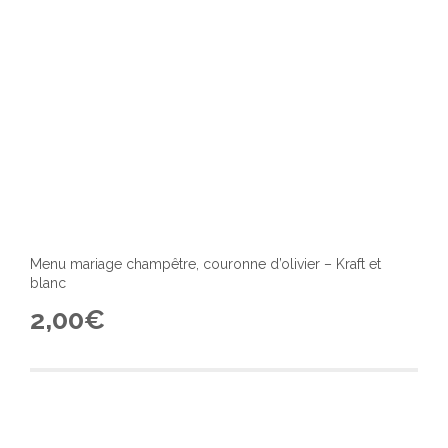
produ
Menu mariage champêtre, couronne d’olivier – Kraft et
blanc
2,00
€