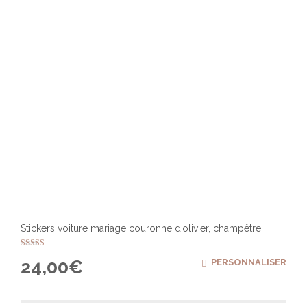
Stickers voiture mariage couronne d’olivier, champêtre
Note
24,00
€
PERSONNALISER
5.00
sur 5