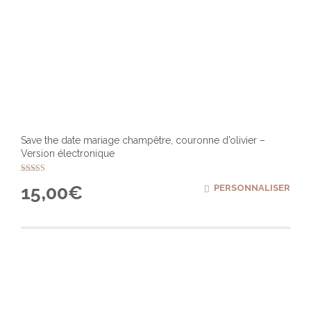
Save the date mariage champêtre, couronne d’olivier –
Version électronique
Note
15,00
€
PERSONNALISER
5.00
sur 5