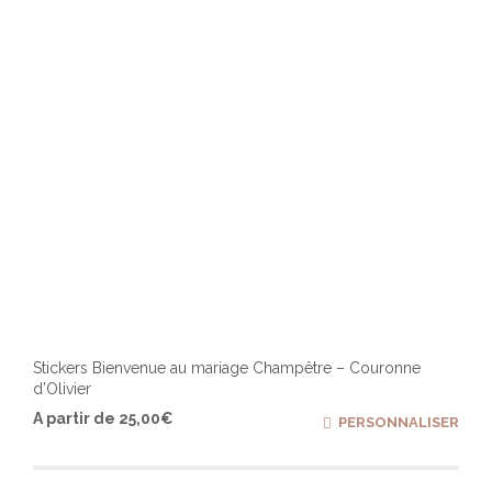
Stickers Bienvenue au mariage Champêtre – Couronne
d’Olivier
Ce
A partir de
25,00
€
PERSONNALISER
produ
a
plusi
varia