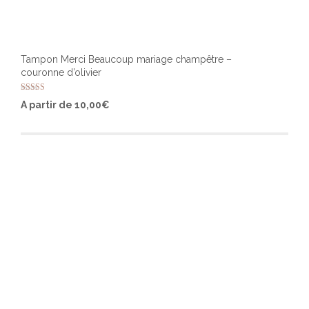
Tampon Merci Beaucoup mariage champêtre –
couronne d’olivier
Note
Ce
A partir de
10,00
€
5.00
produ
sur 5
a
plusi
varia
Les
optio
peuv
être
chois
sur
la
page
du
produ