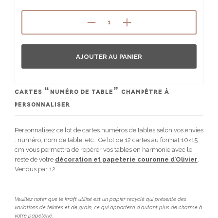
AJOUTER AU PANIER
CARTES “NUMÉRO DE TABLE” CHAMPÊTRE À
PERSONNALISER
Personnalisez ce lot de cartes numéros de tables selon vos envies
: numéro, nom de table, etc. Ce lot de 12 cartes au format 10×15
cm vous permettra de repérer vos tables en harmonie avec le
reste de votre
décoration et papeterie couronne d’Olivier
.
Vendus par 12.
Veuillez noter que le kraft utilisé est un papier recyclé qui présente des
variations de teintes et de grain, ce qui apportera d'autant plus de charme à
votre papeterie.