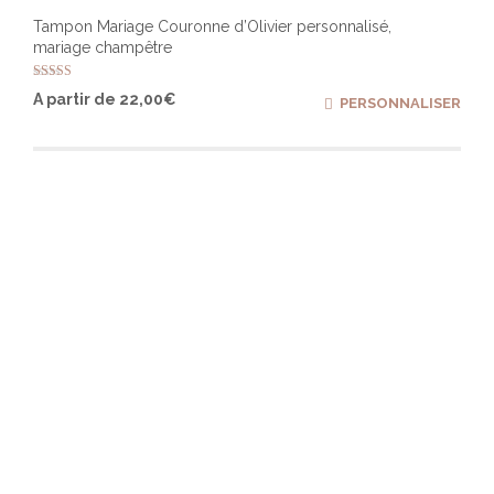
Tampon Mariage Couronne d’Olivier personnalisé,
mariage champêtre
Note
Ce
A partir de
22,00
€
PERSONNALISER
4.98
produ
sur 5
a
plusi
varia
Les
optio
peuv
être
chois
sur
la
page
du
produ