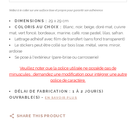
Veillez à le coller sur une surface lisse et propre pour garantir son adhérence
DIMENSIONS :
29 x 29 cm
COLORIS AU CHOIX :
Blanc, noir, beige, doré mat, cuivre
mat, vert foncé, bordeaux, marine, café, rose pastel, lilas, safran.
Lettrage adhésif avec film de transfert (sans fond transparent)
Le stickers peut être collé sur bois lisse, métal, verre, miroir,
ardoise
Se pose à l'extérieur (pare-brise ou carrosserie)
Veuillez noter que la police utilisée ne possède pas de
minuscules : demandez une modification pour intégrer une autre
police de caractère.
DÉLAI DE FABRICATION :
1 À 2
JOUR(S)
OUVRABLE(S) -
EN SAVOIR PLUS
SHARE THIS PRODUCT