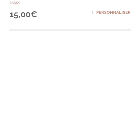
Note
15,00
€
PERSONNALISER
5.00
sur 5