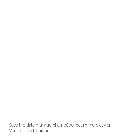
Les
optio
peuv
être
chois
sur
la
page
du
produ
Save the date mariage champêtre, couronne d’olivier –
Version électronique