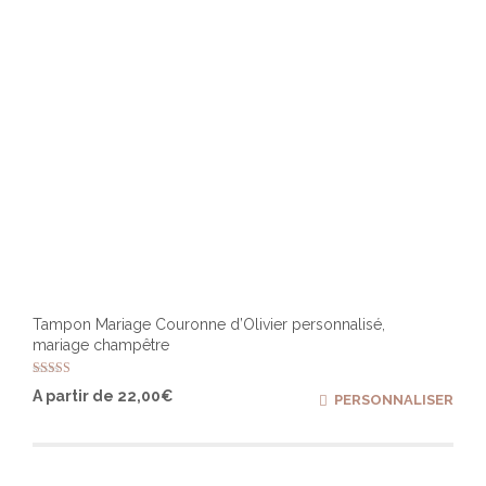
Tampon Mariage Couronne d’Olivier personnalisé,
mariage champêtre
Note
Ce
A partir de
22,00
€
PERSONNALISER
4.98
produ
sur 5
a
plusi
varia