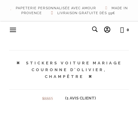
PAPETERIE PERSONNALISÉE AVEC AMOUR
MADE IN
PROVENCE
LIVRAISON GRATUITE DÈS 59€
0
STICKERS VOITURE MARIAGE
COURONNE D’OLIVIER,
CHAMPÊTRE
(
1
AVIS CLIENT)
Noté
1
5.00
sur 5 basé
sur
notation
client