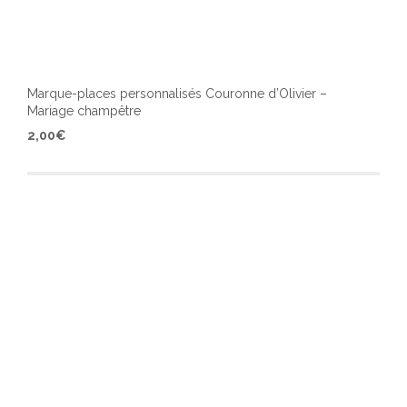
Marque-places personnalisés Couronne d’Olivier –
Mariage champêtre
Ce
2,00
€
produ
a
plusi
varia
Les
optio
peuv
être
chois
sur
la
page
du
produ